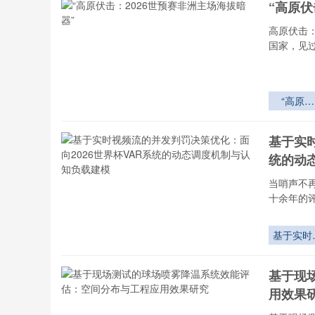
“高原伏
高原伏击
国家，见
“高原伏
击：202
世预赛非
基于实时
主场海拔
统的动
器”
当哨声不
十余年的
基于实时
频流的并
判罚决策
基于现
化：面
用效果
2026世
杯VAR系