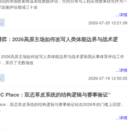
测试的球场喷雾降温系统效能评估：空间分布与工程应用效果研究作为一
度
育设施评估领域三十余
知
...详情
模
测
2026-07-20 12:21:08
喷
统
博弈：2026高原主场如何改写人类体能边界与战术逻
：
与
效
：2026高原主场如何改写人类体能边界与战术逻辑我从事体育评估工作
年，亲历了无数场改
...详情
博
2026-07-19 12:50:05
6
如
6 BC Place：双态草皮系统的结构逻辑与赛事验证”
类
与
CPlace：双态草皮系统的结构逻辑与赛事验证站在2026年的门槛上回望，
》
—
...详情