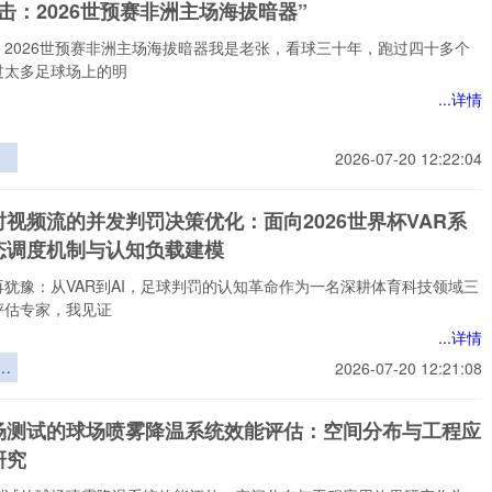
击：2026世预赛非洲主场海拔暗器”
：2026世预赛非洲主场海拔暗器我是老张，看球三十年，跑过四十多个
过太多足球场上的明
...详情
2026-07-20 12:22:04
6
洲
视频流的并发判罚决策优化：面向2026世界杯VAR系
暗
态调度机制与认知负载建模
再犹豫：从VAR到AI，足球判罚的认知革命作为一名深耕体育科技领域三
评估专家，我见证
...详情
视
2026-07-20 12:21:08
发
优
场测试的球场喷雾降温系统效能评估：空间分布与工程应
向
研究
界
统